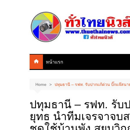
Skip
to
content
หน้าแรก
Home
ปทุมธานี – รฟท. รับปากแก้ด่วน บิ๊กแจ๊
ปทุมธานี – รฟท. รับ
ยุทธ นำทีมเจรจาจบ
ชดใช้บ้านพัง สยบวิ