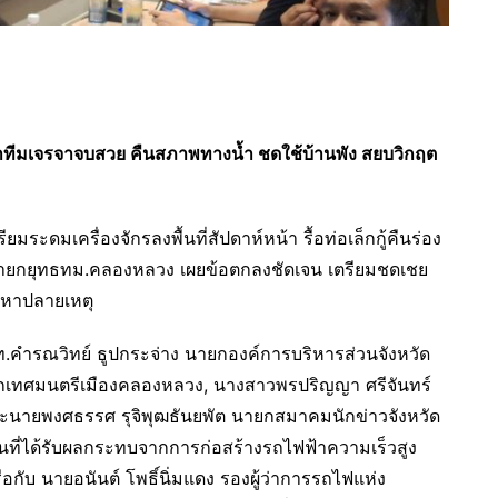
 นำทีมเจรจาจบสวย คืนสภาพทางน้ำ ชดใช้บ้านพัง สยบวิกฤต
ะดมเครื่องจักรลงพื้นที่สัปดาห์หน้า รื้อท่อเล็กกู้คืนร่อง
้านนายกยุทธทม.คลองหลวง เผยข้อตกลงชัดเจน เตรียมชดเชย
ปัญหาปลายเหตุ
.ท.คำรณวิทย์ ธูปกระจ่าง นายกองค์การบริหารส่วนจังหวัด
นายกเทศมนตรีเมืองคลองหลวง, นางสาวพรปริญญา ศรีจันทร์
ละนายพงศธรรศ รุจิพุฒธันยพัต นายกสมาคมนักข่าวจังหวัด
ที่ได้รับผลกระทบจากการก่อสร้างรถไฟฟ้าความเร็วสูง
ือกับ นายอนันต์ โพธิ์นิ่มแดง รองผู้ว่าการรถไฟแห่ง