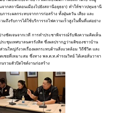
ผ่านจากสถานีดอนเมืองไปยังสถานีอยุธยา) ทำให้ชาวปทุมธานี
รับภาระผลกระทบจากการก่อสร้าง ทั้งฝุ่นควัน เสียง และ
มถึงรับการได้ใช้บริการรถไฟความเร็วสูงในพื้นที่แต่อย่าง
อย่างชัดเจนจากเวที การทำประชาพิจารณ์รับฟังความคิดเห็น
องประชุมเทศบาลนครรังสิต ซึ่งผลปรากฏว่ามติของชาวบ้าน
วนใหญ่กังวลเรื่องผลกระทบด้านสิ่งแวดล้อม วิถีชีวิต และ
ดเชยที่เหมาะสม ซึ่งทาง พล.ต.ท.คำรณวิทย์ ได้เคยลั่นวาจา
้านรวมตัวปิดไซต์งานก่อสร้าง