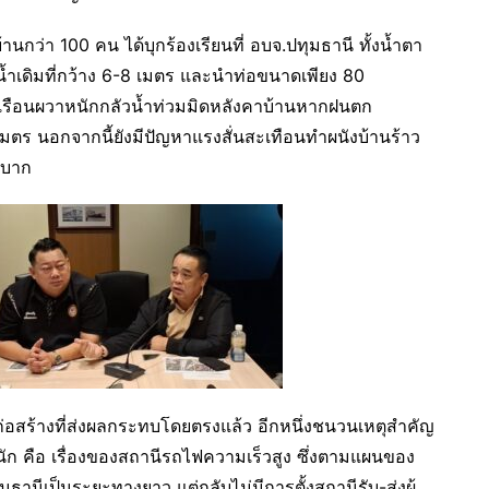
านกว่า 100 คน ได้บุกร้องเรียนที่ อบจ.ปทุมธานี ทั้งน้ำตา
น้ำเดิมที่กว้าง 6-8 เมตร และนำท่อขนาดเพียง 80
เรือนผวาหนักกลัวน้ำท่วมมิดหลังคาบ้านหากฝนตก
 เมตร นอกจากนี้ยังมีปัญหาแรงสั่นสะเทือนทำผนังบ้านร้าว
ำบาก
ก่อสร้างที่ส่งผลกระทบโดยตรงแล้ว อีกหนึ่งชนวนเหตุสำคัญ
นัก คือ เรื่องของสถานีรถไฟความเร็วสูง ซึ่งตามแผนของ
ุมธานีเป็นระยะทางยาว แต่กลับไม่มีการตั้งสถานีรับ-ส่งผู้