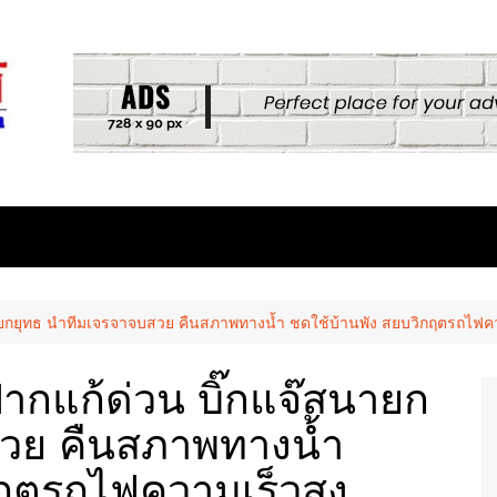
สนายกยุทธ นำทีมเจรจาจบสวย คืนสภาพทางน้ำ ชดใช้บ้านพัง สยบวิกฤตรถไฟ
ปากแก้ด่วน บิ๊กแจ๊สนายก
สวย คืนสภาพทางน้ำ
กฤตรถไฟความเร็วสูง