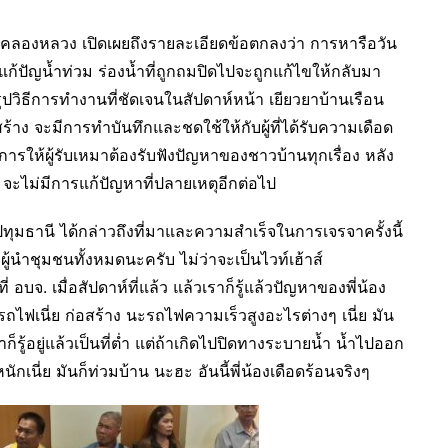
องคลองหลวง เปิดเผยถึงรายละเอียดข้อตกลงว่า การหารือวัน
แก้ปัญน้ำท่วม ร่องน้ำที่ถูกถมปิดไปจะถูกแก้ไขให้กลับมา
ุปวิธีการทำงานที่ชัดเจนในสัปดาห์หน้า เยียวยาบ้านเรือน
้าง จะมีการทำบันทึกและชดใช้ให้กับผู้ที่ได้รับความเดือด
ารให้ผู้รับเหมาต้องรับฟังปัญหาของชาวบ้านทุกเรื่อง หลัง
 จะไม่มีการแก้ปัญหาที่ปลายเหตุอีกต่อไป
ุมธานี ได้กล่าวถึงที่มาและความสำเร็จในการเจรจาครั้งนี้
 ผู้นำชุมชนทั้งหมดนะครับ ไม่ว่าจะเป็นไวท์เฮ้าส์
จ. เมื่อสัปดาห์ที่แล้ว แล้วเราก็รู้แล้วปัญหาของพี่น้อง
เนี่ย ก่อสร้าง นะรถไฟความเร็วสูงอะไรต่างๆ เนี่ย มัน
ราก็รู้อยู่แล้วเป็นที่ต่ำ แต่ถ้าเกิดไปปิดทางระบายน้ำ น้ำไปออก
นี่ย มันก็ท่วมบ้าน นะฮะ อันนี้พี่น้องเดือดร้อนจริงๆ