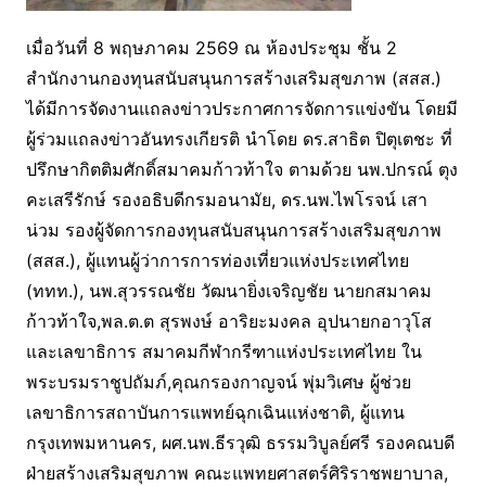
เมื่อวันที่ 8 พฤษภาคม 2569 ณ ห้องประชุม ชั้น 2
สำนักงานกองทุนสนับสนุนการสร้างเสริมสุขภาพ (สสส.)
ได้มีการจัดงานแถลงข่าวประกาศการจัดการแข่งขัน โดยมี
ผู้ร่วมแถลงข่าวอันทรงเกียรติ นำโดย ดร.สาธิต ปิตุเตชะ ที่
ปรึกษากิตติมศักดิ์สมาคมก้าวท้าใจ ตามด้วย นพ.ปกรณ์ ตุง
คะเสรีรักษ์ รองอธิบดีกรมอนามัย, ดร.นพ.ไพโรจน์ เสา
น่วม รองผู้จัดการกองทุนสนับสนุนการสร้างเสริมสุขภาพ
(สสส.), ผู้แทนผู้ว่าการการท่องเที่ยวแห่งประเทศไทย
(ททท.), นพ.สุวรรณชัย วัฒนายิ่งเจริญชัย นายกสมาคม
ก้าวท้าใจ,พล.ต.ต สุรพงษ์ อาริยะมงคล อุปนายกอาวุโส
และเลขาธิการ สมาคมกีฬากรีฑาแห่งประเทศไทย ใน
พระบรมราชูปถัมภ์,คุณกรองกาญจน์ พุ่มวิเศษ ผู้ช่วย
เลขาธิการสถาบันการแพทย์ฉุกเฉินแห่งชาติ, ผู้แทน
กรุงเทพมหานคร, ผศ.นพ.ธีรวุฒิ ธรรมวิบูลย์ศรี รองคณบดี
ฝ่ายสร้างเสริมสุขภาพ คณะแพทยศาสตร์ศิริราชพยาบาล,