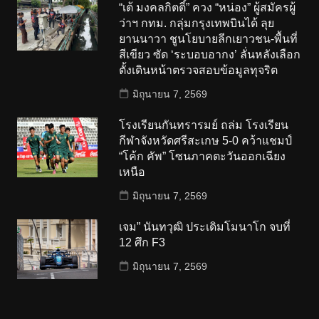
“เต้ มงคลกิตติ์” ควง “หน่อง” ผู้สมัครผู้
ว่าฯ กทม. กลุ่มกรุงเทพบินได้ ลุย
ยานนาวา ชูนโยบายลีกเยาวชน-พื้นที่
สีเขียว ซัด ‘ระบอบอากง’ ลั่นหลังเลือก
ตั้งเดินหน้าตรวจสอบข้อมูลทุจริต
มิถุนายน 7, 2569
โรงเรียนกันทรารมย์ ถล่ม โรงเรียน
กีฬาจังหวัดศรีสะเกษ 5-0 คว้าแชมป์
“โค้ก คัพ” โซนภาคตะวันออกเฉียง
เหนือ
มิถุนายน 7, 2569
เจม” นันทวุฒิ ประเดิมโมนาโก จบที่
12 ศึก F3
มิถุนายน 7, 2569