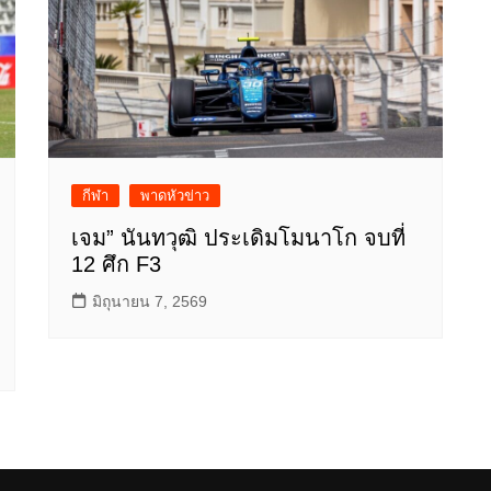
กีฬา
พาดหัวข่าว
เจม” นันทวุฒิ ประเดิมโมนาโก จบที่
12 ศึก F3
มิถุนายน 7, 2569