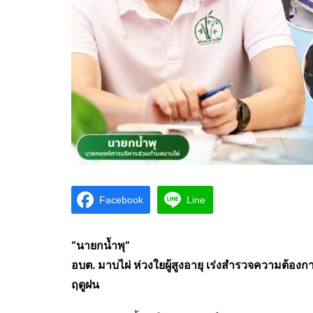
Facebook
Line
“นายกน้ำพุ”
อบต. มาบไผ่ ห่วงใยผู้สูงอายุ เร่งสำรวจความต้
ฤดูฝน