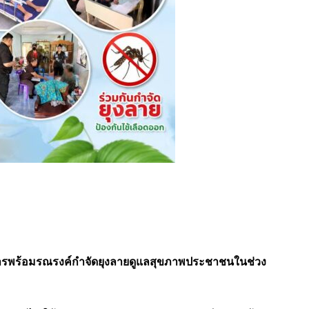
องการพร้อมรณรงค์กำจัดยุงลายดูแลสุขภาพประชาชนในช่วง