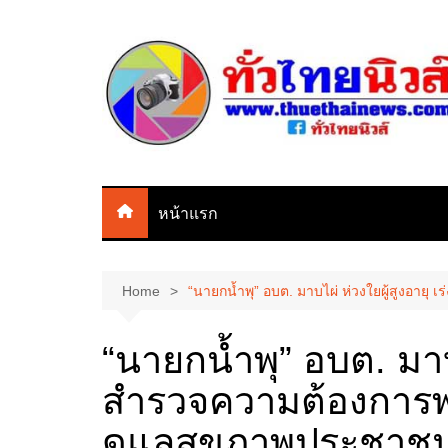
Skip
to
content
หน้าแรก
Home
“นายกน้ำพุ” อบต. มาบไผ่ ห่วงใยผู้สูงอา
“นายกน้ำพุ” อบต. มาบไ
สำรวจความต้องการพ
ดูแลสุขภาพประชาชน