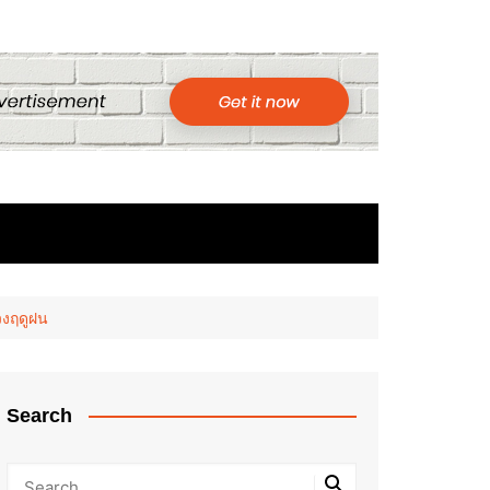
วงฤดูฝน
Search