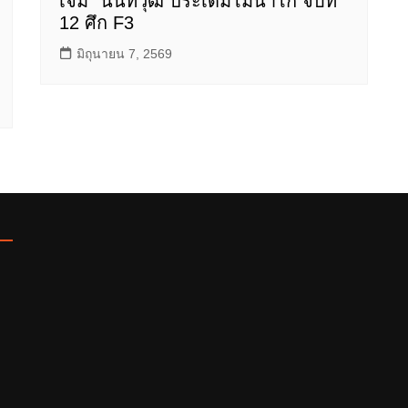
เจม” นันทวุฒิ ประเดิมโมนาโก จบที่
12 ศึก F3
มิถุนายน 7, 2569