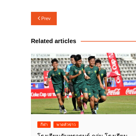
แนะแนว
Prev
เรื่อง
Related articles
กีฬา
พาดหัวข่าว