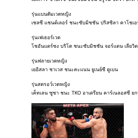
รุ่นแบนตัมเวตหญิง
เชลซี แชนด์เลอร์ ชนะซับมิชชัน ปริสซิลา คาโชเอร
รุ่นเฟเธอร์เวต
โชอันแดร์ซง บริโต ชนะซับมิชชัน จอร์แดน เลียวิตต์
รุ่นฟลายเวตหญิง
เยอิสลา ชาเวส ชนะคะแนน ยูเนย์ซี ดูเบน
รุ่นสตรอว์เวตหญิง
เค็ทเลน ซูซา ชนะ TKO อาเดรียน คาร์เนลอสซี ยกที