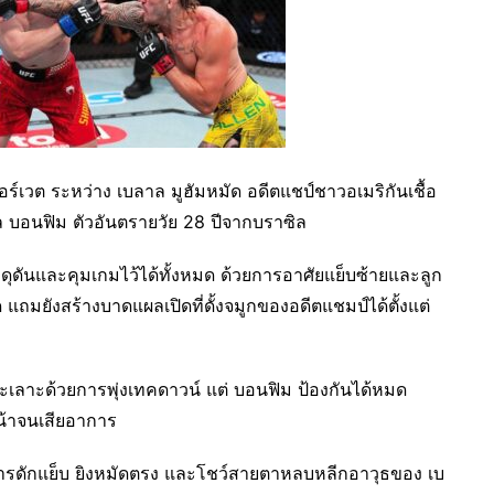
์เวต ระหว่าง เบลาล มูฮัมหมัด อดีตแชป์ชาวอเมริกันเชื้อ
ล บอนฟิม ตัวอันตรายวัย 28 ปีจากบราซิล
ุดันและคุมเกมไว้ได้ทั้งหมด ด้วยการอาศัยแย็บซ้ายและลูก
มยังสร้างบาดแผลเปิดที่ดั้งจมูกของอดีตแชมป์ได้ตั้งแต่
ทะเลาะด้วยการพุ่งเทคดาวน์ แต่ บอนฟิม ป้องกันได้หมด
น้าจนเสียอาการ
้งการดักแย็บ ยิงหมัดตรง และโชว์สายตาหลบหลีกอาวุธของ เบ