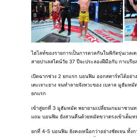
ไฮไลท์ของรายการเป็นการดวลกันในพิกัดรุ่นเวลเตอร
สายปาเลสไตน์วัย 37 ปีจะประลองฝีมือกับ กาเบรีย
เปิดฉากช่วง 2 ยกแรก บอนฟิม ออกสตาร์ทได้อย่างด
เตะเจาะยาง จนทำลายจังหวะของ เบลาล มูฮัมหมัด แถ
ยกแรก
เข้าสู่ยกที่ 3 มูฮัมหมัด พยายามเปลี่ยนเกมมาชวน
แถม บอนฟิม ยังสวนคืนด้วยหมัดขวาตรงเข้าเต็มห
ยกที่ 4-5 บอนฟิม ยังคงเหนือกว่าอย่างชัดเจน ทั