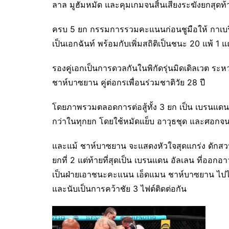
ลาล มูฮัมหมัด และคุมเกมจนสิ้นเสียงระฆังยกสุดท้
ครบ 5 ยก กรรมการรวมคะแนนก่อนชูมือให้ กาเบร
เป็นเอกฉันท์ พร้อมกับเพิ่มสถิติเป็นชนะ 20 แพ้ 1 แ
รองคู่เอกเป็นการดวลกันในพิกัดรุ่นมิดเดิลเวต ระห
ชาห์บาซยาน คู่ต่อกรเพื่อนร่วมชาติวัย 28 ปี
โดยภาพรวมตลอดการต่อสู้ทั้ง 3 ยก เป็น เบรนแดน อ
กว่าในทุกยก โดยใช้หมัดแย็บ อาวุธชุด และศอกจ
และแม้ ชาห์บาซยาน จะแสดงหัวใจสุดแกร่ง ดักสว
ยกที่ 2 แต่ท้ายที่สุดเป็น เบรนแดน อัลเลน ที่ออ
เป็นฝ่ายเอาชนะคะแนน เอ็ดแมน ชาห์บาซยาน ไปได้อย
และนับเป็นการคว้าชัย 3 ไฟต์ติดต่อกัน