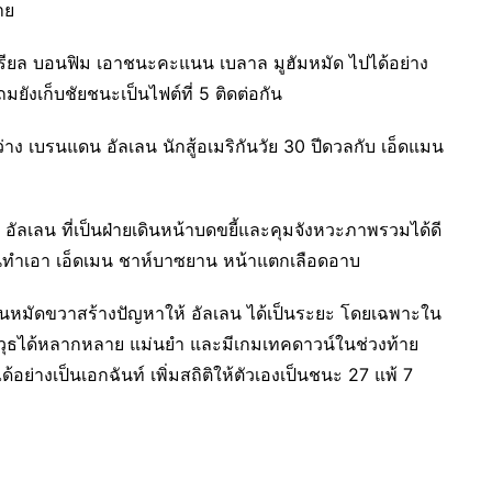
าย
ียล บอนฟิม เอาชนะคะแนน เบลาล มูฮัมหมัด ไปได้อย่าง
ถมยังเก็บชัยชนะเป็นไฟต์ที่ 5 ติดต่อกัน
ว่าง เบรนแดน อัลเลน นักสู้อเมริกันวัย 30 ปีดวลกับ เอ็ดแมน
ัลเลน ที่เป็นฝ่ายเดินหน้าบดขยี้และคุมจังหวะภาพรวมได้ดี
นทำเอา เอ็ดเมน ชาห์บาซยาน หน้าแตกเลือดอาบ
นหมัดขวาสร้างปัญหาให้ อัลเลน ได้เป็นระยะ โดยเฉพาะใน
กอาวุธได้หลากหลาย แม่นยำ และมีเกมเทคดาวน์ในช่วงท้าย
่างเป็นเอกฉันท์ เพิ่มสถิติให้ตัวเองเป็นชนะ 27 แพ้ 7