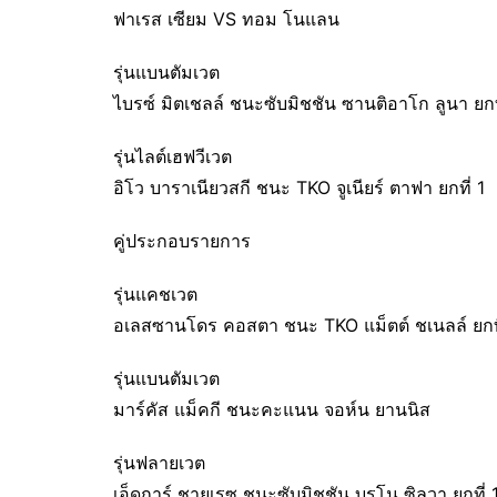
ฟาเรส เซียม VS ทอม โนแลน
รุ่นแบนตัมเวต
ไบรซ์ มิตเชลล์ ชนะซับมิชชัน ซานติอาโก ลูนา ยกท
รุ่นไลต์เฮฟวีเวต
อิโว บาราเนียวสกี ชนะ TKO จูเนียร์ ตาฟา ยกที่ 1
คู่ประกอบรายการ
รุ่นแคชเวต
อเลสซานโดร คอสตา ชนะ TKO แม็ตต์ ชเนลล์ ยกที
รุ่นแบนตัมเวต
มาร์คัส แม็คกี ชนะคะแนน จอห์น ยานนิส
รุ่นฟลายเวต
เอ็ดการ์ ชายเรซ ชนะซับมิชชัน บรูโน ซิลวา ยกที่ 