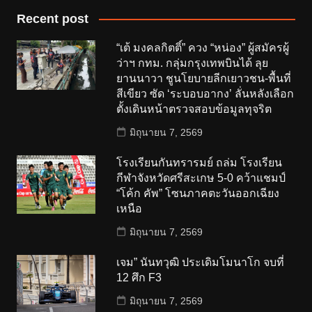
Recent post
“เต้ มงคลกิตติ์” ควง “หน่อง” ผู้สมัครผู้
ว่าฯ กทม. กลุ่มกรุงเทพบินได้ ลุย
ยานนาวา ชูนโยบายลีกเยาวชน-พื้นที่
สีเขียว ซัด ‘ระบอบอากง’ ลั่นหลังเลือก
ตั้งเดินหน้าตรวจสอบข้อมูลทุจริต
มิถุนายน 7, 2569
โรงเรียนกันทรารมย์ ถล่ม โรงเรียน
กีฬาจังหวัดศรีสะเกษ 5-0 คว้าแชมป์
“โค้ก คัพ” โซนภาคตะวันออกเฉียง
เหนือ
มิถุนายน 7, 2569
เจม” นันทวุฒิ ประเดิมโมนาโก จบที่
12 ศึก F3
มิถุนายน 7, 2569