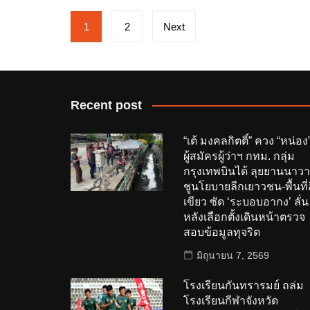
Posts
1
2
Next
pagination
Recent post
“เต้ มงคลกิตติ์” ควง “หน่อง
ผู้สมัครผู้ว่าฯ กทม. กลุ่ม
กรุงเทพบินได้ ลุยยานนาวา
ชูนโยบายลีกเยาวชน-พื้นที่ส
เขียว ซัด ‘ระบอบอากง’ ลั่น
หลังเลือกตั้งเดินหน้าตรวจ
สอบข้อมูลทุจริต
มิถุนายน 7, 2569
โรงเรียนกันทรารมย์ ถล่ม
โรงเรียนกีฬาจังหวัด